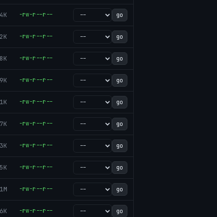
4K
-rw-r--r--
go
2K
-rw-r--r--
go
8K
-rw-r--r--
go
9K
-rw-r--r--
go
1K
-rw-r--r--
go
7K
-rw-r--r--
go
3K
-rw-r--r--
go
5K
-rw-r--r--
go
1M
-rw-r--r--
go
6K
-rw-r--r--
go