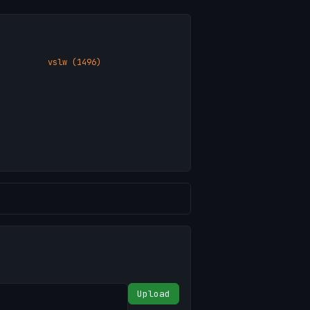
vslw (1496)
Upload