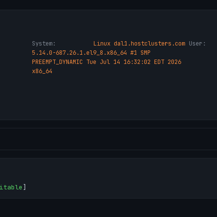
System:
Linux dal1.hostclusters.com
User:
5.14.0-687.26.1.el9_8.x86_64 #1 SMP
PREEMPT_DYNAMIC Tue Jul 14 16:32:02 EDT 2026
x86_64
itable
]