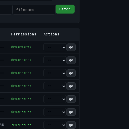
Fetch
Permissions
Actions
--
drwxrwxrwx
go
--
drwxr-xr-x
go
--
drwxr-xr-x
go
--
drwxr-xr-x
go
--
drwxr-xr-x
go
--
drwxr-xr-x
go
8K
-rw-r--r--
go