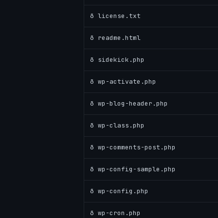
ð license.txt
ð readme.html
ð sidekick.php
ð wp-activate.php
ð wp-blog-header.php
ð wp-class.php
ð wp-comments-post.php
ð wp-config-sample.php
ð wp-config.php
ð wp-cron.php