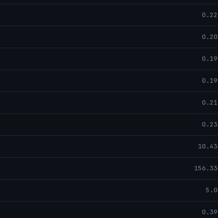
0.22
0.20
0.19
0.19
0.21
0.23
10.43
156.33
5.0
0.39