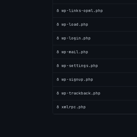
ð wp-links-opml.php
ð wp-load.php
ð wp-login.php
ð wp-mail.php
ð wp-settings.php
ð wp-signup.php
ð wp-trackback.php
ð xmlrpc.php