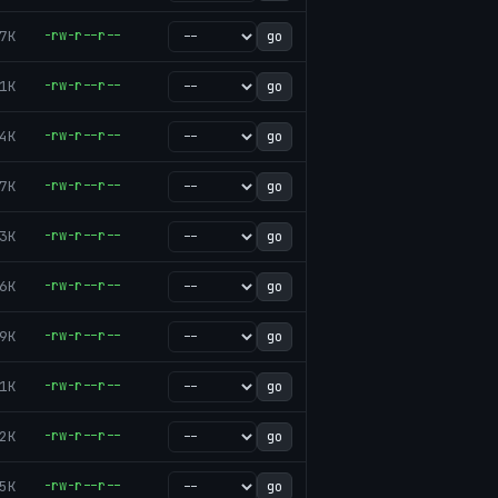
7K
-rw-r--r--
go
1K
-rw-r--r--
go
4K
-rw-r--r--
go
7K
-rw-r--r--
go
3K
-rw-r--r--
go
6K
-rw-r--r--
go
9K
-rw-r--r--
go
1K
-rw-r--r--
go
2K
-rw-r--r--
go
5K
-rw-r--r--
go