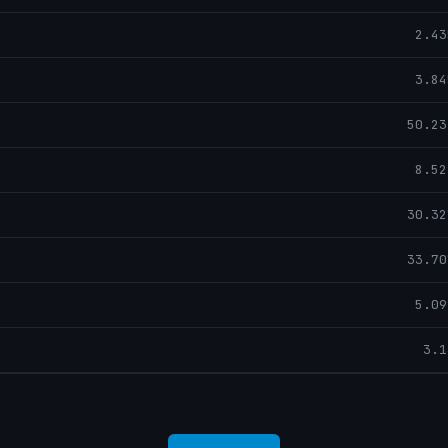
2.43
3.84
50.23
8.52
30.32
33.70
5.09
3.1