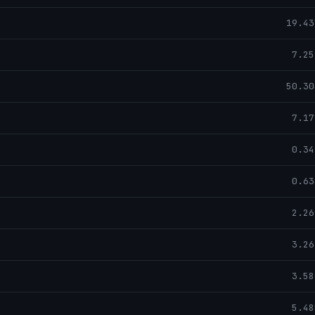
19.43
7.25
50.30
7.17
0.34
0.63
2.26
3.26
3.58
5.48