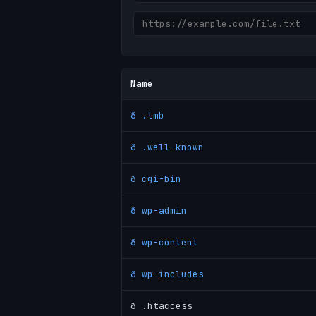
Name
ð .tmb
ð .well-known
ð cgi-bin
ð wp-admin
ð wp-content
ð wp-includes
ð .htaccess